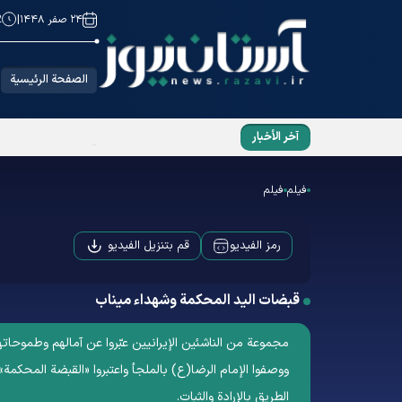
۲۴ صفر ۱۴۴۸
|
2
الصفحة الرئيسية
آخر الأخبار
الإمام الشهید والعشق الرضوي
فیلم
فیلم
قم بتنزيل الفيديو
رمز الفيديو
قبضات الید المحکمة وشهداء میناب
مجموعة من الناشئين الإيرانيين عبّروا عن آمالهم وطموحات
ووصفوا الإمام الرضا(ع) بالملجأ واعتبروا «القبضة المحكمة»
الطريق بالإرادة والثبات.