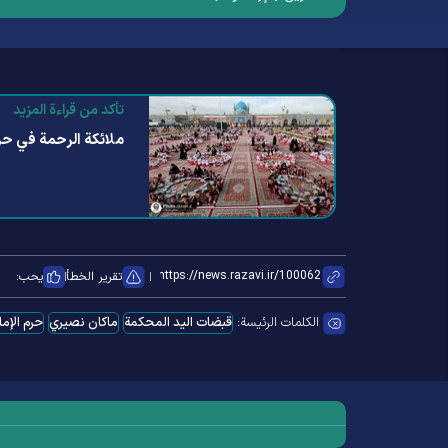
تأكد من قراءة المزيد
ملائکة الرحمة في حر
تقرير الخطأ
يحب:
الكلمات الرئيسة:
قبضات الید المحکمة
ماکان نصیري
حرم الإما