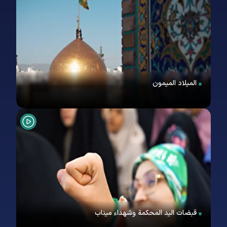
المیلاد المیمون
قبضات الید المحکمة وشهداء میناب