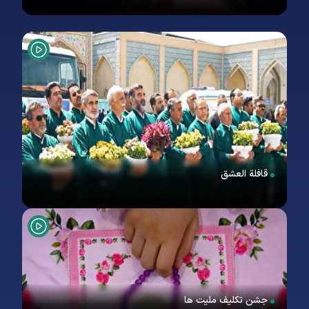
قافلة العشق
جشن تکلیف ملیت ها