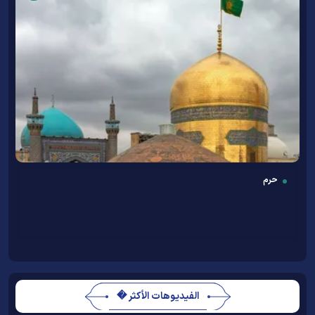
حرم
الفيديوهات الأكثر �