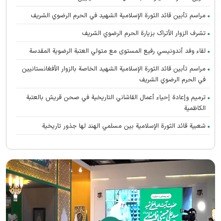
مراسم تأبين قائد الثورة الإسلامية الشهید في الحرم الرضوي الشریف
تشرف الزوار الأتراک بزیارة الحرم الرضوي الشریف
لقاء وفد أندونیسي رفيع المستوى مع متولي العتبة الرضوية المقدسة
مراسم تأبین قائد الثورة الإسلامية الشهيد الخاصة بالزوار الأفغانستانیین
في الحرم الرضوي الشریف
ترميم وإعادة إحياء أعمال القاشاني التاريخية في صحن قريش بالعتبة
الكاظمية
شعبية قائد الثورة الإسلامية بين مسلمي الهند لها جذور تاريخية
تعالت صرخات أنصار القائد الشهيد (رحمه الله) المطالبة بالثأر في الحرم
الرضوي الشریف
رواق الغدير يستضيف محبي القائد الشهيد الأفغانستانیین
اتحاد الدول الإسلامية هو سر إحياء الحضارة الإسلامية العظيمة
الشهيد الخامنئي حيّ في وجدان أتباع جميع الأديان والمعتقدات