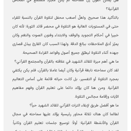
هل يمكن القول إن سماحته لم يكن مجرد مستمع في المحافل
القرآنية؟
بالتأكيد هذا صحيح. ولعلّ أصعب محفل لتلاوة القرآن بالنسبة للقراء
حتى في المستويات العالية هو التلاوة في محضر قائد الثورة؛ لأنه كان
خبيرا في أحكام التجويد والوقف والابتداء وفنون الصوت والنغم وكان
يميّز أدق الملاحظات ببالغ الدقة. ولهذا السبب كان القارئ يبذل قصارى
جهده أثناء التلاوة ليطبّق جميع أصول وقواعد القراءة الصحيحة.
ما هي أهم ميزة للقائد الشهيد في علاقته بالقرآن والمجتمع القرآني؟
لقد كان سماحته نابغة قرآنية وكان أيضا عاملا بالقرآن، فلم يكن يكتفي
بمجرد التلاوة أو التفسير، بل كانت حياته قائمة على أساس التعاليم
القرآنية. ومن هنا كان يؤكد دائما على تعليم القرآن وفهم مفاهيم
الآيات وإقامة مجالس التلاوة.
ما هو أفضل طريق لإبقاء التراث القرآني للقائد الشهيد حياً؟
لطالما كان هناك ثلاثة محاور رئيسية يؤكد عليها سماحته في مجال
القرآن والأنشطة القرآنية؛ أولاً: توسيع جلسات تعليم القرآن وثانياً: