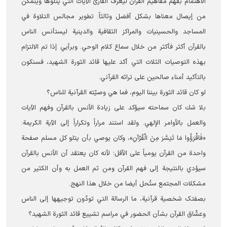
الاهتمام بفهم مفاهيم القرآن ليعرف القارئ الآيات التي يتلوها ويتمكن
من إيصال معناها بشكل أفضل وثالثاً: تطوير مجالس التلاوة في
المساجد والحسينيات والمراكز الثقافية والدينية لیستأنس الناس
بالقرآن أكثر فأكثر من خلال سماع كلام الوحي. وبرأيي إذا تم الالتزام
بهذه التوصيات الثلاث التي أكد عليها قائد الثورة الشهيد، فسنكون
بالتأكيد أمناء صالحين على تراثه القرآني.
لو كان قائد الثورة بيننا اليوم، فما هي وصيّته القرآنية للناس؟
بلا شك كان سماحته سيؤكد على زيادة الأنس بالقرآن وفهم الآيات
والعمل بالأوامر الإلهي. ولقد استند مراراً وتكراراً إلى الآية الكريمة:
«فَاقْرَؤُوا مَا تَيَسَّرَ مِنَ الْقُرْآنِ»، وكان يوصي بأن يتلو كل مسلم صفحة
واحدة من القرآن يومياً على الأقل؛ لأنه كان يعتقد أن الأنس بالقرآن
سيؤدي بالنتيجة إلى فهم القرآن ومن ثم العمل به وأن الكثير من
مشكلات المجتمع ستُحل أيضا من خلال هذا النهج.
بصفتک شخصية قرآنية، ما الرسالة التي تودّون توجيهها إلى الناس
وعشّاق القرآن بشأن الحضور في مراسم تشييع قائد الثورة الشهيد؟