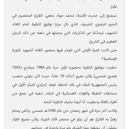
الله).
نستمع إلى حديث الأستاذ محمد جواد بناهي، القارئ المخضرم في
الحرم الرضوي الشریف، الذي نال مرارا توفيق التلاوة أمام القائد
الشهید، ليحدّثنا عن الذكريات التي يحملها في ذهنه عن ذلك الرجل
العظيم في التاريخ.
متى كانت المرة الأولى التي تلوتم فيها بحضور القائد الشهيد للثورة
الإسلامية؟
حظیت بتوفیق التلاوة بحضوره لأول مرة عام 1984 ميلادي (1363
هجري شمسي) وكان عمري آنذاك 19 عاماً، حيث كان يتولى منصب
رئيس الجمهورية للبلاد في تلك الحقبة. فبعد إحرازي المركز الأول في
مسابقات التعبئة والقوات العسكرية في البلاد، ذهبنا في جمع من
القراء للقائه وحظيت أنا أيضا بشرف التلاوة أمامه.
وكانت آخر مرة في شهر رمضان من عام 1396هـ شمسي. وأعلى وسام
يعتزّ به القارئ هو أن يتلو في محضر قائد الثورة، وكان جميع القرّاء
يتمنّون أن يحظوا بهذا الشرف ولو مرة واحدة في حياتهم.