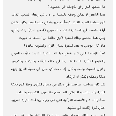
ما الشعور الذي رافق تلاوتكم في حضوره ؟
هذا الشعور لا يمكن وصفه بالنسبة لي وأنا في ريعان شبابي آنذاك.
كان سماحة السيد القائد رئيساً للجمهورية في ذلك الوقت وكان يشغل
أرفع منصب في البلاد بعد الإمام الخميني (قدس سره). بالنسبة لي،
يظل هذا الحضور وتلك التلاوة ذكرى خالدة لن أنساها ما حييت.
ماذا كان يوصي به بعد التلاوة بشأن القرآن وأسلوب التلاوة؟
نظراً للإحاطة التي كان يتمتع بها قائد الثورة الشهيد بالأدب العربي
والعلوم القرآنية المختلفة، بما في ذلك الوقف والابتداء والتجويد
وفنون الصوت واللحن، كان إذا لاحظ أي خلل في تلاوة القارئ يُنبّهه
بدقة وعطف ويُقدّم له الإرشاد.
لقد كان سماحته صاحب رأي ونظر في مجال القرآن، وحقا كان نابغة
قرآنيا، وأما بالنسبة لتلاواتي فلم أسمع منه سوى التشجيع واللطف.
تحدّثوا لنا عن الأنشطة القرآنية التي كان يقوم بها قائد الثورة الشهید
خلال فترة إقامته في مشهد.
كان للسید القائد اهتمام خاص بالأنشطة القرآنية. فقبل أن يتولى