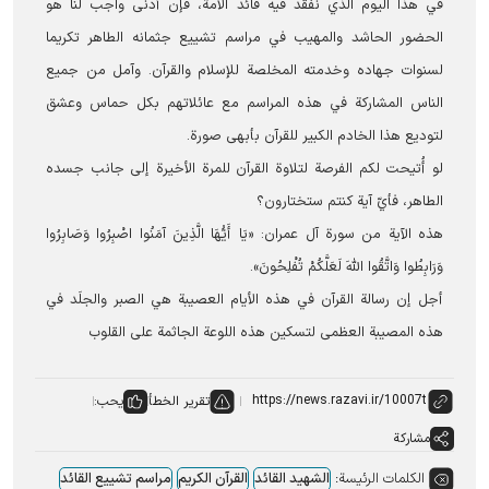
في هذا اليوم الذي نفقد فيه قائد الأمة، فإن أدنى واجب لنا هو
الحضور الحاشد والمهيب في مراسم تشييع جثمانه الطاهر تکریما
لسنوات جهاده وخدمته المخلصة للإسلام والقرآن. وآمل من جميع
الناس المشاركة في هذه المراسم مع عائلاتهم بكل حماس وعشق
لتوديع هذا الخادم الكبير للقرآن بأبهى صورة.
لو أُتيحت لكم الفرصة لتلاوة القرآن للمرة الأخيرة إلى جانب جسده
الطاهر، فأيّ آية كنتم ستختارون؟
هذه الآية من سورة آل عمران: «يَا أَيُّهَا الَّذِينَ آمَنُوا اصْبِرُوا وَصَابِرُوا
وَرَابِطُوا وَاتَّقُوا اللَّهَ لَعَلَّكُمْ تُفْلِحُونَ».
أجل إن رسالة القرآن في هذه الأيام العصيبة هي الصبر والجلَد في
هذه المصيبة العظمى لتسكين هذه اللوعة الجاثمة على القلوب
تقرير الخطأ
يحب:
مشاركة
الكلمات الرئيسة:
الشهید القائد
القرآن الکریم
مراسم تشییع القائد