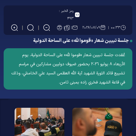
رمز الخبر :
۴۹۳
۲۰۲۶/۰۷/۰۹
۰۰:۳۳
جلسة تبيين شعار «قوموا لله» علی الساحة الدولية
عُقدت جلسة تبيين شعار «قوموا لله» علی الساحة الدولية، يوم
الأربعاء ٨ يوليو ٢٠٢٦ بحضور ضيوف دوليين مشاركين في مراسم
تشييع قائد الثورة الشهيد آية الله العظمى السيد علي الخامنئي، وذلك
في قاعة الشهيد فخري زاده بمبنى ثامن.