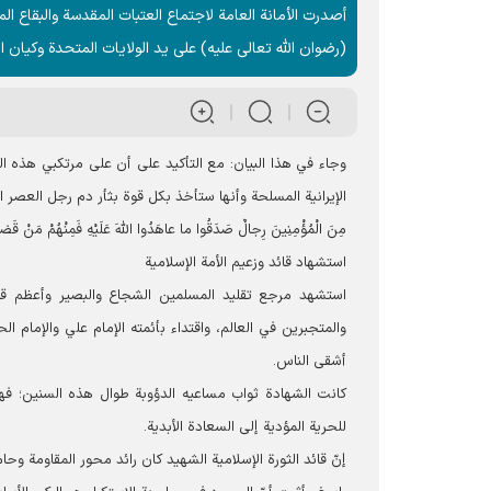
أصدرت الأمانة العامة لاجتماع العتبات المقدسة والبقاع الم
(رضوان الله تعالى عليه) على يد الولايات المتحدة وکیان ا
وجاء في هذا البيان: مع التأكيد على أن على مرتكبي هذه ال
الإيرانية المسلحة وأنها ستأخذ بكل قوة بثأر دم رجل العصر ال
مِنَ الْمُؤْمِنِینَ رِجالٌ صَدَقُوا ما عاهَدُوا اللّهَ عَلَیْهِ فَمِنْهُمْ مَنْ قَضى نَ
استشهاد قائد وزعيم الأمة الإسلامية
استشهد مرجع تقلید المسلمین الشجاع والبصير وأعظم قائد
والمتجبرين في العالم، واقتداء بأئمته الإمام علي والإمام 
أشقى الناس.
كانت الشهادة ثواب مساعيه الدؤوبة طوال هذه السنين؛ فهو
للحرية المؤدية إلى السعادة الأبدية.
إنّ قائد الثورة الإسلامية الشهید کان رائد محور المقاومة وحا