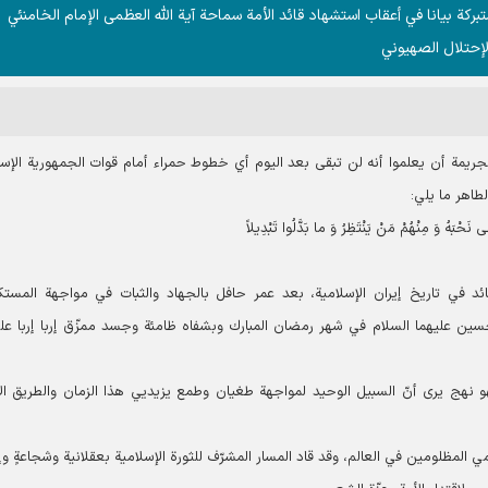
تبرکة بیانا في أعقاب استشهاد قائد الأمة سماحة آية الله العظمى الإمام الخامنئي
لإحتلال الصهیوني
جريمة أن يعلموا أنه لن تبقى بعد اليوم أي خطوط حمراء أمام قوات الجمهورية الإسل
طاهر ما يلي:
حْبَهُ وَ مِنْهُمْ مَنْ یَنْتَظِرُ وَ ما بَدَّلُوا تَبْدِیلاً
 في تاريخ إيران الإسلامية، بعد عمر حافل بالجهاد والثبات في مواجهة المستك
الحسين عليهما السلام في شهر رمضان المبارك وبشفاه ظامئة وجسد ممزّق إربا إربا عل
 نهج يرى أنّ السبيل الوحيد لمواجهة طغيان وطمع يزيديي هذا الزمان والطريق ال
مي المظلومين في العالم، وقد قاد المسار المشرّف للثورة الإسلامية بعقلانية وشجاعةٍ وإ