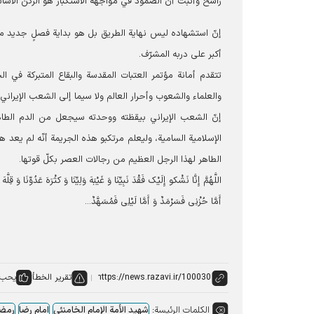
راسخ وأثبت أنّ الصمود في مواجهة الاستكبار هو الركن الأساس
إنّ استشهاده ليس نهاية الطريق بل هو بداية فصلٍ جديد من 
أكبر على دربه المشرّف.
تتقدم أمانة مؤتمر العتبات المقدسة والبقاع المتبركة في ال
والعلماء والشعوب وأحرار العالم ولا سيما إلى الشعب الإيراني
إنّ الشعب الإيراني بيقظته ووحدته سيجعل من الدم الطاهر 
الإسلامية السامیة، وليعلم مرتكبو هذه الجريمة أنّه لم يعد هن
الطاهر لهذا الرجل العظيم من رجالات العصر بكلّ قوتها.
اللَّهُمَّ إِنَّا نَشْکو إِلَیْک فَقْدَ نَبِیِّنَا وَ غَیْبَهَ وَلِیِّنَا وَ کثْرَهَ عَدُوِّنَا وَ قِلَّ
أَمَّا حُزْنِی فَسَرْمَدٌ وَ أَمَّا لَیْلِی فَمُسَهَّدٌ...
تقرير الخطأ
يحب:
الكلمات الرئيسة:
شهید الأمة الإمام الخامنئي
امام رضا
رمض