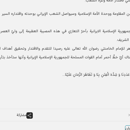
ي لاقتدار الأمة وعزّة الشعب.
المقاومة ووحدة الأمة الإسلامية وسيواصل الشعب الإيراني بوحدته واقتداره السير بث
جمهوریة الإسلامية الایرانیة بأحرّ التعازي في هذه المصيبة العظيمة إلى وليّ العصر
 الشريف.
للإمام الخامنئي رضوان الله تعالى عليه رصيدا للتقدم والاقتدار وتحقيق أهداف ال
اك أيّ خطٍّ أحمر أمام القوات المسلحة للجمهورية الإسلامية الإيرانية وأنها ستأخذ بثأر
هَ عَدَدِنَا وَ شِدَّهَ الْفِتَنِ بِنَا وَ تَظَاهُرَ الزَّمَانِ عَلَیْنَا...
مشاركة
ان