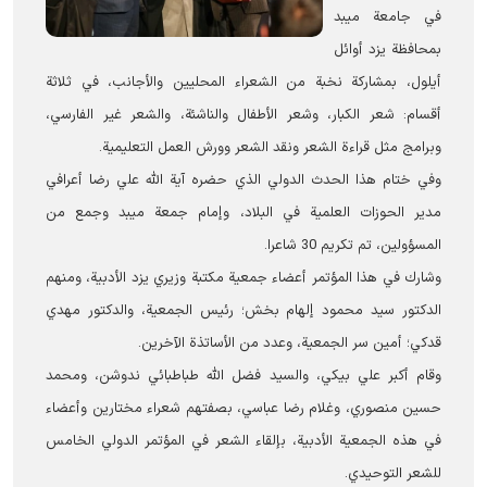
في جامعة ميبد
بمحافظة يزد أوائل
أيلول، بمشاركة نخبة من الشعراء المحليين والأجانب، في ثلاثة
أقسام: شعر الكبار، وشعر الأطفال والناشئة، والشعر غير الفارسي،
وبرامج مثل قراءة الشعر ونقد الشعر وورش العمل التعليمية.
وفي ختام هذا الحدث الدولي الذي حضره آية الله علي رضا أعرافي
مدير الحوزات العلمية في البلاد، وإمام جمعة ميبد وجمع من
المسؤولين، تم تكريم 30 شاعرا.
وشارك في هذا المؤتمر أعضاء جمعية مكتبة وزيري یزد الأدبية، ومنهم
الدكتور سيد محمود إلهام بخش؛ رئيس الجمعية، والدكتور مهدي
قدكي؛ أمين سر الجمعية، وعدد من الأساتذة الآخرين.
وقام أكبر علي بيكي، والسيد فضل الله طباطبائي ندوشن، ومحمد
حسين منصوري، وغلام رضا عباسي، بصفتهم شعراء مختارين وأعضاء
في هذه الجمعية الأدبية، بإلقاء الشعر في المؤتمر الدولي الخامس
للشعر التوحيدي.