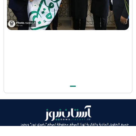
جميع الحقوق المادية والفكرية لهذا الموقع محفوظة لموقع "رضوي نيوز" ويجوز
استخدامه بشرط ذكر المصدر.