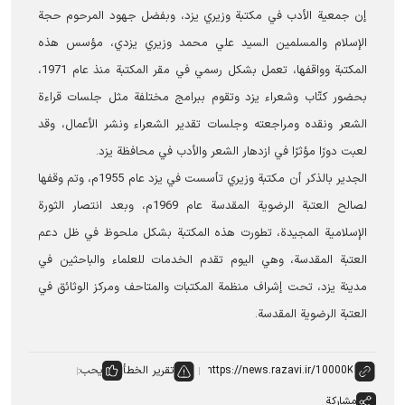
إن جمعية الأدب في مكتبة وزيري يزد، وبفضل جهود المرحوم حجة
الإسلام والمسلمين السيد علي محمد وزيري يزدي، مؤسس هذه
المكتبة وواقفها، تعمل بشكل رسمي في مقر المکتبة منذ عام 1971،
بحضور كتّاب وشعراء يزد وتقوم ببرامج مختلفة مثل جلسات قراءة
الشعر ونقده ومراجعته وجلسات تقدير الشعراء ونشر الأعمال، وقد
لعبت دورًا مؤثرًا في ازدهار الشعر والأدب في محافظة يزد.
الجدير بالذكر أن مكتبة وزيري تأسست في يزد عام 1955م، وتم وقفها
لصالح العتبة الرضوية المقدسة عام 1969م، وبعد انتصار الثورة
الإسلامية المجيدة، تطورت هذه المكتبة بشكل ملحوظ في ظل دعم
العتبة المقدسة، وهي الیوم تقدم الخدمات للعلماء والباحثين في
مدينة يزد، تحت إشراف منظمة المكتبات والمتاحف ومركز الوثائق في
العتبة الرضوية المقدسة.
تقرير الخطأ
يحب:
مشاركة