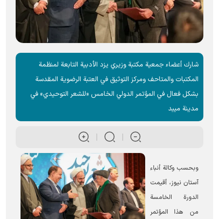
شارك أعضاء جمعية مكتبة وزيري یزد الأدبية التابعة لمنظمة
المكتبات والمتاحف ومركز التوثيق في العتبة الرضویة المقدسة
بشكل فعال في المؤتمر الدولي الخامس «للشعر التوحيدي» في
مدينة ميبد
وبحسب وكالة أنباء
آستان نيوز، أقيمت
الدورة الخامسة
من هذا المؤتمر