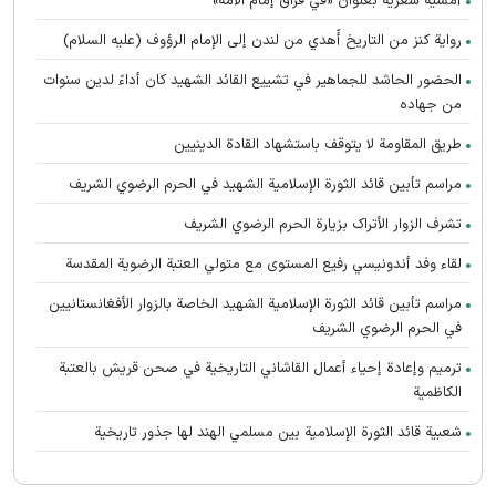
أمسية شعرية بعنوان «في فراق إمام الأمة»
رواية كنز من التاريخ أُهدي من لندن إلى الإمام الرؤوف (عليه السلام)
الحضور الحاشد للجماهير في تشييع القائد الشهيد كان أداءً لدين سنوات
من جهاده
طريق المقاومة لا يتوقف باستشهاد القادة الدينيين
مراسم تأبين قائد الثورة الإسلامية الشهید في الحرم الرضوي الشریف
تشرف الزوار الأتراک بزیارة الحرم الرضوي الشریف
لقاء وفد أندونیسي رفيع المستوى مع متولي العتبة الرضوية المقدسة
مراسم تأبین قائد الثورة الإسلامية الشهيد الخاصة بالزوار الأفغانستانیین
في الحرم الرضوي الشریف
ترميم وإعادة إحياء أعمال القاشاني التاريخية في صحن قريش بالعتبة
الكاظمية
شعبية قائد الثورة الإسلامية بين مسلمي الهند لها جذور تاريخية
تعالت صرخات أنصار القائد الشهيد (رحمه الله) المطالبة بالثأر في الحرم