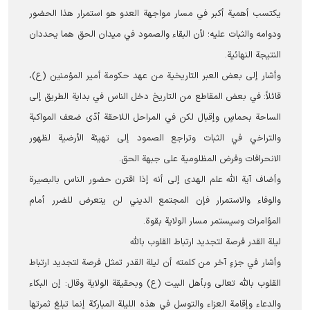
يكتسب أهمية أكبر في مسار مواجهة العدو هو استمرار هذا الحضور
ودوامه والثبات عليه؛ لأن البقاء والصمود في ميدان الحق هما يحددان
النتيجة النهائية.
وأشار إلى بعض العبر التاريخية من عهد حكومة أمير المؤمنين (ع)،
قائلاً: في بعض المقاطع من التاريخ دخل الناس في بداية الطريق إلى
الساحة بحماسٍ وإقبال لكن في المراحل اللاحقة أدّى ضعف المواكبة
والتراخي في الثبات وتراجع الصمود إلى تهيئة الأرضية لظهور
الانحرافات وفرض المظلومية على جبهة الحق.
وأضاف آية الله علم الهدى إلى أنه إذا اقترن حضور الناس بالبصيرة
والوفاء والاستمرار فإن المجتمع الديني لن يتعرض للضرر أمام
المؤامرات وسيستمر مسار الولاية بقوة.
ليلة القدر فرصة لتجديد ارتباط القلوب بالله
وأشار في جزءٍ آخر من كلمته أن ليلة القدر تمثل فرصة لتجديد ارتباط
القلوب بالله تعالى وبأهل البيت (ع) وبحقيقة الولاية وقال: إن البكاء
والدعاء وإقامة العزاء والتوسل في هذه الليلة المباركة إنما تبلغ ثمرتها