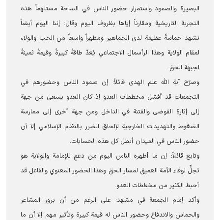
البصيرة والصمود واستمرار حضور الناس في الساحة مستلهماً هذه
التجربة التاريخية ومقارناً إياها بظروف اليوم وقال: إننا اليوم أيضاً
نشهد حماسةً عظيمة لدى الجماهير ومظهراً واسعاً من الحب والولاء
لمقام الولاية وهذا الرأسمال الاجتماعي يُعدّ طاقةً كبيرةً وقيمةً ثمينةً
لجبهة الحق.
وصرّح آية الله علم الهدى قائلاً: إن صمود الناس وحضورهم في
التجمعات قد أفشل مخططات العدو إذ كان العدو يسعى من جهة
إلى إثارة الفوضى والفتنة في الداخل ومن جهة أخرى إلى ممارسة
الضغوط والتهديدات الخارجية لإلحاق الضرر بالنظام الإسلامي إلا أن
حضور الناس في الميدان أبطل كل هذه الحسابات.
وتابع قائلاً: إن ما أظهره الناس اليوم من دعمٍ للإمامة والولاية هو
تجلٍّ لوفاء الأمة العميق لمسار الحق وهذا الحضور المعنوي والفاعل قد
أحبط الكثير من مخططات العدو.
وأكد إمام الجمعة في مشهد: على الرغم من أن بروز المشاعر
والحماس والاندفاع وحضور الناس له قيمة كبيرة وتأثير مهم إلا أن ما