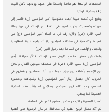
التجمعات الواسعة هو علامة واضحة على حبهم وولائهم لأهل البيت
(ع) وحقيقة الولاية.
وتابع في كلمته مبيّنا أبعاد مظلومية أمير المؤمنين (ع) فأشار إلى
جهاده وتضحياته ودوره الفريد في الدفاع عن الإسلام في عهد رسالة
النبي الأكرم (ص) وقال: رغم كل ما أبداه أمير المؤمنين (ع) من
شجاعة وتضحية في مختلف الميادين إلا أنه واجه ذروة المظلومية
والجفاء والإقصاء عن الساحة بعد رحيل النبي (ص).
واستعرض بعض مقاطع تاريخ صدر الإسلام فذكّر بمرافقة أمير
المؤمنين (ع) للنبي الأكرم (ص) في مختلف ميادين القتال والدفاع
عن الإسلام وأضاف: إن جزءا مهما من عزّة المسلمين ورفعتهم في
الحروب كان بفضل إيثار أمير المؤمنين (ع) وشجاعته وحضوره
الحاسم، ومع ذلك فإن المجتمع الإسلامي لم يقدّر هذه الحقيقة
العظيمة كما ينبغي.
أهمية البصيرة والثبات واستمرار حضور الناس في الساحة
ثم أكّد ممثل الوليّ الفقيه في محافظة خراسان الرضوية على أهمية