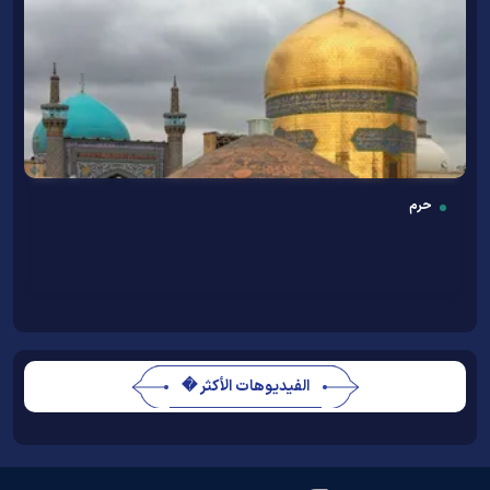
حرم
الفيديوهات الأكثر �