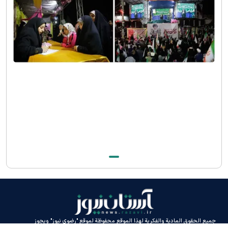
جميع الحقوق المادية والفكرية لهذا الموقع محفوظة لموقع "رضوي نيوز" ويجوز