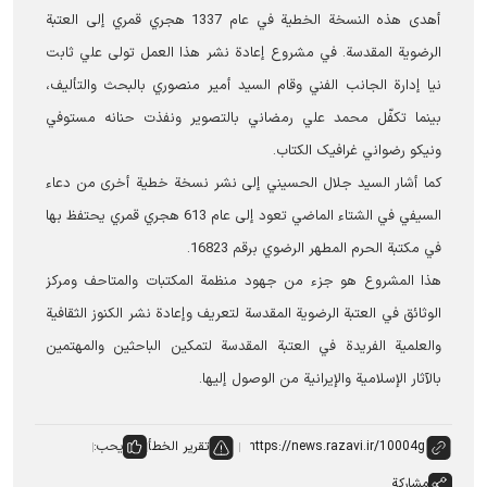
أهدی هذه النسخة الخطية في عام 1337 هجري قمري إلى العتبة
الرضوية المقدسة. في مشروع إعادة نشر هذا العمل تولى علي ثابت
نيا إدارة الجانب الفني وقام السيد أمير منصوري بالبحث والتأليف،
بينما تكفّل محمد علي رمضاني بالتصوير ونفذت حنانه مستوفي
ونيكو رضواني غرافیک الکتاب.
كما أشار السید جلال الحسیني إلى نشر نسخة خطية أخرى من دعاء
السيفي في الشتاء الماضي تعود إلى عام 613 هجري قمري یحتفظ بها
في مكتبة الحرم المطهر الرضوي برقم 16823.
هذا المشروع هو جزء من جهود منظمة المكتبات والمتاحف ومركز
الوثائق في العتبة الرضوية المقدسة لتعريف وإعادة نشر الكنوز الثقافية
والعلمية الفريدة في العتبة المقدسة لتمكين الباحثين والمهتمين
بالآثار الإسلامية والإيرانية من الوصول إليها.
تقرير الخطأ
يحب:
مشاركة