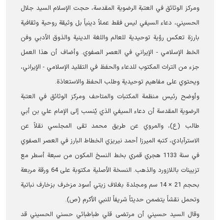
ومركز الوثائق في العتبة الرضوية المقدسة، حجت الإسلام السيد جلال
الحسيني، دعاء السيفي ليس فقط عملاً دينياً بل وثيقة روحية وثقافية
بارزة تعكس رؤية توحيدية للعالم واللغة الدينية والذوق الأدبي وفن
الخط الإسلامي - الإيراني في العصر الصفوي. وأضاف أن هذا العمل
جزء من التراث المكتوب للدعاء والحفظ في التقليد الإسلامي - الإيراني،
ويحتوي على مفاهيم توحيدية وطلب الحفظ والاستعاذة.
وأوضح رئيس منظمة المكتبات والمتاحف ومركز الوثائق في العتبة
الرضوية المقدسة أن دعاء السيفي الذي يُنسب إلى الإمام علي بن أبي
طالب (ع)، والمروي عن طريق محمد تقی المجلسي نقلاً عن
الاسترآبادي، کتبه الميرزا أحمد نيريزي الخطاط البارز في العصر الصفوي
في سنة 1133 هجري قمري بخط النسخ المكون من سبعة أسطر مع
تزيينات باللازورد والذهب. النسخة الأصلية مكتوبة على 64 ورقة مربعة
بحجم 21 × 14 سم ومجلدة بغلاف زيتي أسود مزخرف بزخارف نباتية
وتحمل نقشاً يتضمن حديثاً شريفاً للنبي الأكرم (ص).
وقال السید حسیني أن مرتضى قلي طباطبائي حسني الحسيني قد