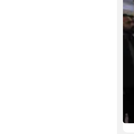
إقامة الجلسة التمهيدية العلميّة السادسة من مؤتمرِ آيةِ 