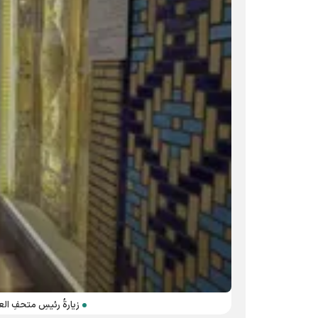
زيارةُ رئيسِ متحفِ العت