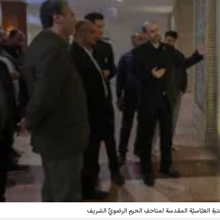
بةِ العبّاسيّة المقدسة لمتاحفِ الحرمِ الرضويِّ الشريف