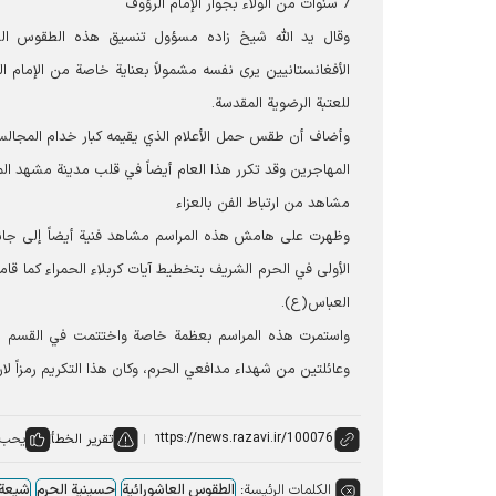
7 سنوات من الولاء بجوار الإمام الرؤوف
وقال يد الله شيخ زاده مسؤول تنسيق هذه الطقوس العز
الأفغانستانیین يرى نفسه مشمولاً بعناية خاصة من الإمام 
للعتبة الرضوية المقدسة.
وأضاف أن طقس حمل الأعلام الذي يقيمه كبار خدام المجالس ا
المهاجرين وقد تكرر هذا العام أيضاً في قلب مدينة مشهد ال
مشاهد من ارتباط الفن بالعزاء
وظهرت على هامش هذه المراسم مشاهد فنية أيضاً إلى جانب
الأولى في الحرم الشریف بتخطیط آيات كربلاء الحمراء كما قا
العباس(ع).
واستمرت هذه المراسم بعظمة خاصة واختتمت في القسم الأخ
وعائلتين من شهداء مدافعي الحرم، وكان هذا التكريم رمزاً لا
تقرير الخطأ
يحب:
الكلمات الرئيسة:
الطقوس العاشورائية
حسينية الحرم
شيعة 