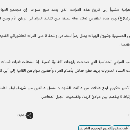
ائية مشيراً إلى تاريخ هذه المراسم الذي يمتد سبع سنوات: إن مجتمع المها
الرضا(ع) وإن هذه الطقوس تمثل صلة عميقة بين تقاليد العزاء في الوطن الأم وبين 
لحسينية وشيوخ الهيئات يمثل رمزاً للتضامن وللحفاظ على التراث العاشورائي القديم
مقدسة.
 المراثي الحماسية التي صدحت بلهجات أفغانية أصيلة؛ إذ انشغلت فتيات فنانات ل
مت النساء المعزیات بربط قطع قماش بأعلام العزاء وأفضين بنواياهن القلبية إلى أبي ا
ير بتكريم أربع عائلات من عائلات الشهداء؛ تشمل عائلتين من شهداء لواء الفاط
رتباط لا ينفصم بين مبادئ كربلاء وتضحيات الجيل المعاصر.
مشاركة
أفغانستان
الحرم الرضوي الشریف