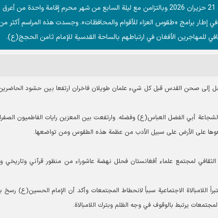
شهد صحن القدس في الحرم الرضوي الشریف مساء الأحد 21 حزیران 2026 وبالتزامن مع ليلة السابع من شهر محرم إقامة واحدة من أعرق
ي إطار برامج «طقوس العزاء للأقوام والمحافظات». وجسدت هذه المراسم أكثر من
افي للمهاجرين الأفغان في ارتباطهم بالساحة القدسية للإمام ثامن الحجج(ع).
الداخل إلى صحن القدس قبل كل شيء علمان طويلان فاخران ارتفعا بين حشود الحاضرين
ا لشجاعة أبي الفضل العباس(ع) وفضله. وارتفعت بين المعزين رايات الفاطميون الصفراء
وها على الأرض على سبيل الأدب من عظمة هذه الطقوس ومن تواضعها.
لثقافي لمجتمع علماء أفغانستان فحلل نهضة عاشوراء من منظور قرآني وتاريخي وت
براً اللامبالاة الاجتماعية سبباً لانحطاط المجتمعات وأكد أن الإمام الحسين(ع) رسخ بث
لمجتمعات يرتبط بالوقوف في وجه الظلم وبترك اللامبالاة.