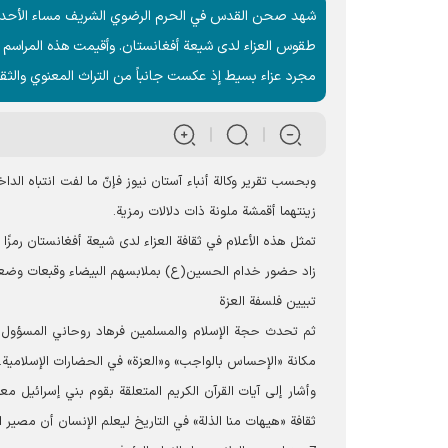
طقوس العزاء لدى شيعة أفغانستان. وأقيمت هذه المراسم ف
مجرد عزاء بسيط إذ عكست جانباً من التراث المعنوي والثق
وبحسب تقرير وکالة أنباء آستان نيوز فإنّ ما لفت انتباه 
زينتهما أقمشة ملونة ذات دلالات رمزية.
تمثل هذه الأعلام في ثقافة العزاء لدى شيعة أفغانستان رمزً
زاد حضور خدام الحسين(ع) بملابسهم البيضاء وقبعات وضع
تبيين فلسفة العزة
ثم تحدث حجة الإسلام والمسلمين فرهاد روحاني المسؤول ا
مكانة «الإحساس بالواجب» و«العزة» في الحضارات الإسلامية.
وأشار إلى آيات القرآن الكريم المتعلقة بقوم بني إسرائيل معت
ثقافة «هيهات منا الذلة» في التاريخ ليعلم الإنسان أن مصير ا