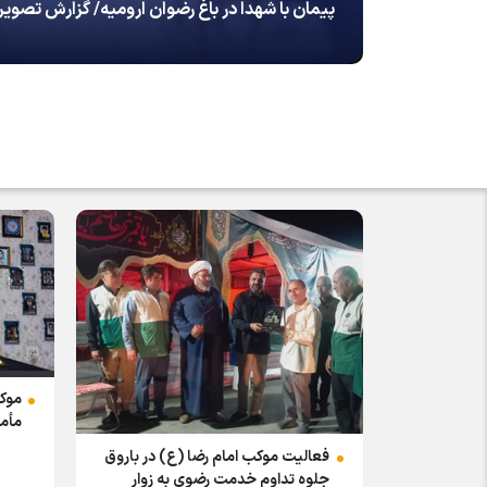
پیمان با شهدا در باغ رضوان ارومیه/ گزارش تصوی
موکب
مأم
فعالیت موکب امام رضا (ع) در باروق
جلوه تداوم خدمت رضوی به زوار