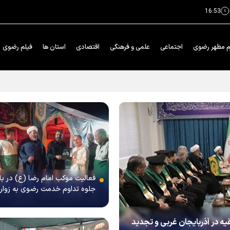
16:53
م مطهر رضوی
اجتماعی
علمی و فرهنگی
اقتصادی
استان ها
فیلم رضوی
فعالیت موکب امام رضا (ع) در با
جلوه تداوم خدمت رضوی به زوار
قیه در آذربایجان غربی و تجدید