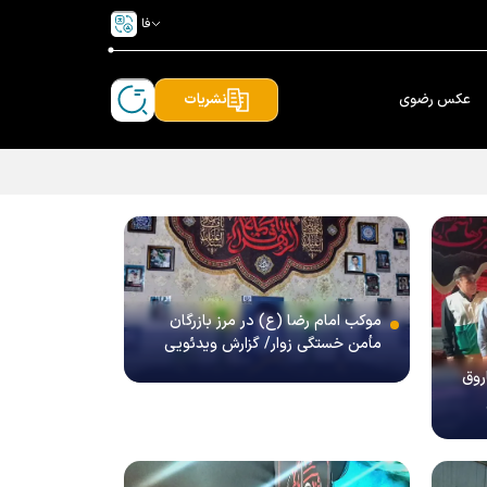
فا
عکس رضوی
نشریات
موکب امام رضا (ع) در مرز بازرگان
مأمن خستگی زوار/ گزارش ویدئویی
روق