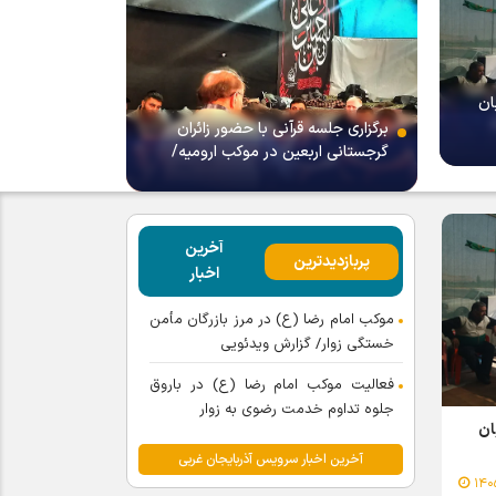
ان
برگزاری جلسه قرآنی با حضور زائران
گرجستانی اربعین در موکب ارومیه/
گزارش تصویری
آخرین
پربازدیدترین
اخبار
موکب امام رضا (ع) در مرز بازرگان مأمن
خستگی زوار/ گزارش ویدئویی
فعالیت موکب امام رضا (ع) در باروق
جلوه تداوم خدمت رضوی به زوار
ان
آخرین اخبار سرویس آذربایجان غربی