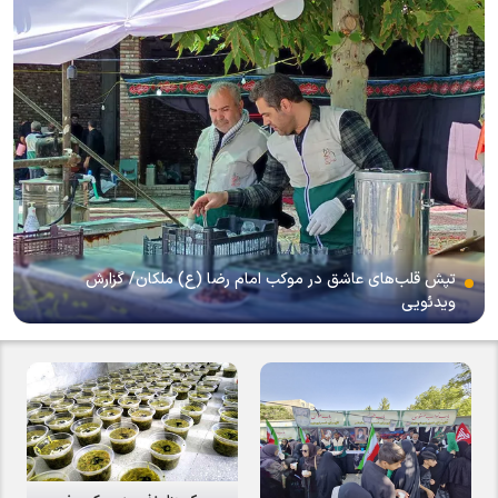
تپش قلب‌های عاشق در موکب امام رضا (ع) ملکان/ گزارش
ویدئویی