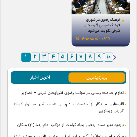
فرهنگ رضوی در شورای
فرهنگ عمومی آذربایجان
شرقی تقویت می‌شود
۰۶:۳۰ - ۱۴۰۵/۰۵/۰۵
۱
۲
۳
۴
۵
۶
۷
۸
۹
۱۰
پربازدیدترین
آخرین اخبار
تداوم خدمت رسانی در موکب رضوی آذربایجان شرقی + تصاویر
قاب‌هایی ماندگار از خدمت خادم‌یاران عجب شیر به زوار کربلا/
گزارش ویدئویی
بازدید دبیر ستاد اربعین بنیاد کرامت از موکب امام رضا (ع) ملکان
موکب امام رضا(ع) آذربایجان شرقی میزبان زائران حسینی شد/