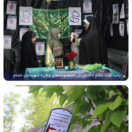
پاسداشت مقام دختران در «معصومه‌های وطن» شهرستان خمام