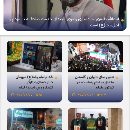
آیت‌الله طاهری: خادمیاری رضوی مصداق خدمت صادقانه به مردم و
اهل‌بیت(ع) است
طنین ندای «ایران و گلستان
خدام امام رضا(ع) میهمان
متعلق به امام رضاست» در
خانواده‌های ایثارگر
کردکوی/فیلم
گنبدکاووس شدند/ فیلم
۱۱:۵۹ - ۱۴۰۵/۰۲/۰۷
۱۳:۴۳ - ۱۴۰۵/۰۲/۰۸