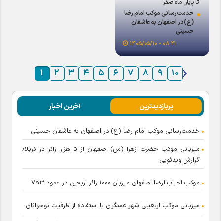
تا پایان ماه صفر؛
خدمت‌رسانی موکب امام رضا
(ع) در اصفهان به عاشقان
حسینی
۰۸:۲۱ - ۱۴۰۵/۰۵/۱۰
۱
۲
۳
۴
۵
۶
۷
۸
۹
۱۰
پربازدیدترین
آخرین اخبار
خدمت‌رسانی موکب امام رضا (ع) در اصفهان به عاشقان حسینی
میزبانی موکب حضرت زهرا (س) اصفهان از ۵ هزار زائر در کربلا/
گزارش ویدئویی
موکب احباب‌الرضا اصفهان میزبان ۱۰۰۰ زائر اربعین در عمود ۷۵۳
میزبانی موکب اربعینی شهر عسگران با استفاده از ظرفیت نوجوانان