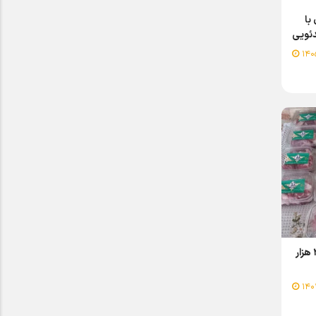
با
دئویی
یاری‌رسانی به محرومان با توزیع ۲ هزار