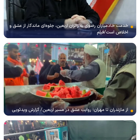
خدمت خادمیاران رضوی به زائران اربعین، جلوه‌ای ماندگار از عشق و
اخلاص است/فیلم
از مازندران تا مهران؛ روایتِ عشق در مسیر اربعین/ گزارش ویدئویی