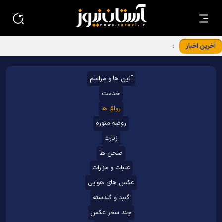
آخرین اخبار
عکس با کیفیت: رهبر شهید در آغوش امام غریب
آئین ها و مراسم
خدمت
رواق ها
روضه منوره
زیارت
صحن ها
عتبات و مزارات
عکس های هوایی
گنبد و گلدسته
چند سطر عکس