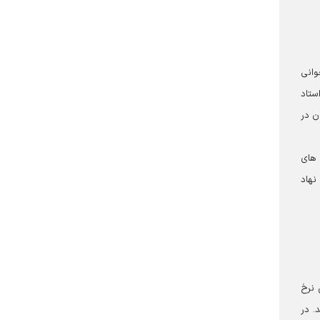
وانی
ستاد
ن در
 های
نهاد
 نرخ
. در