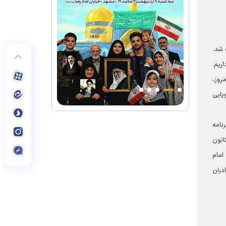
 شد.
ریم.
روز،
یایی
نامه
انون
امام
دران