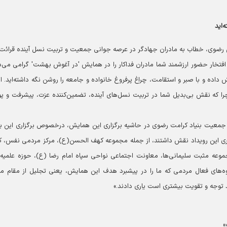
‌اید
دس رضوی، خطاب به مادران جهادگر در عرصه جوانی جمعیت و تربیت نسل آینده قرائت
تخار حضور ارزشمند شما مادران فداکار را در همایش 'در آغوش بهشت' گرامی می‌دا
ش داده و با صبر و استقامت، چراغ پرفروغ خانواده و جامعه را روشن نگه داشته‌اید. ام
ا که نقش بی‌بدیل شما در تربیت نسل‌های آینده، تضمین‌کننده عزت، پیشرفت و پو
 جمعیت بنیاد کرامت رضوی در حاشیه برگزاری این همایش، درخصوص برگزاری این بر
ری این رویداد نقش داشتند، از جمله مجموعه کهف الحسن(ع)، مرکز مردمی نفس، ک
وعه مثبت سلیمانی‌ها، معاونت اجتماعی نواحی سپاه امام رضا (ع)، حوزه علمیه 
‌های فعال مردمی که ما را در پیشبرد هدف این همایش، یعنی تجلیل از مقام ما
د توجه و تقویت بیشتری است یاری دادند.»