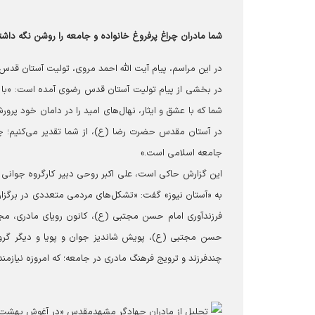
شما مادران چراغ پرفروغ خانواده و جامعه را روشن نگه داشته
در این مراسم، پیام آیت الله احمد مروی، تولیت آستان ق
در بخشی از پیام تولیت آستان قدس رضوی آمده است: «با اف
شما که با عشق و ایثار، نهال‌های امید را در دامان خود پرور
در آستان مقدس حضرت رضا (ع)، از شما تقدیر می‌کنیم؛ چر
جامعه اسلامی است.»
این گزارش حاکی است، علی اکبر روحی دبیر کارگروه جوانی
به «آستان نیوز» گفت: «تشکل‌های مردمی متعددی در برگزا
فرزندآوری امام حسن مجتبی (ع)، کانون رویای مادری، مجم
حسن مجتبی (ع)، پویش شاندیز جوان و پویا و دیگر گروه
چند‌فرزند و ترویج فرهنگ مادری در جامعه؛ که امروزه نیازمن