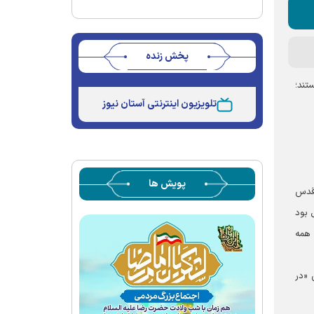
پخش زنده
Stream
Unmute
تند؛
Type
تلویزیون اینترنتی آستان نیوز
پویش ها
 قدس
 بود
 همه
ین «در