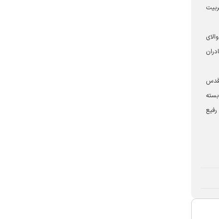
ربیت
الای
دران
 قدس
بسته
ه رفیع