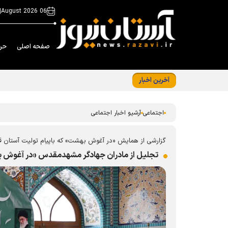
|
06 August 2026
صفحه اصلی
حر
آخرین اخبار
شلمچه، میعادگاه خدمت رضوی؛ از «حسینیه کودک» تا اسکان ۲
اجتماعی
آرشیو اخبار اجتماعی
گزارشی از همایش «در آغوش بهشت» که باپیام تولیت آستان 
تجلیل از مادران جهادگر مشهدمقدس «در آغوش