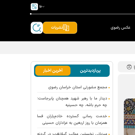
فا
عکس رضوی
نشریات
پربازدیدترین
آخرین اخبار
مجمع مشورتی استان خراسان رضوی
دیدار ما با رهبر شهید همچنان پابرجاست؛
چه حرم باشه، چه حسینیه
خدمت رسانی گسترده خادم‌یاران فسا
همزمان با روز اربعین به عزاداران حسینی
میزبانی نخستین موکب گیلانغرب در گردنه