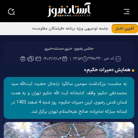
آخرین اخبار
جلسه توجیهی ویژه برنامه «فرشتگان مقاومت»
عکس رضوی- خبری مستند
خبری
کد خبر :
۳۶۵۰۳۶
۱۴۰۳/۱۲/۰۴
۲۳:۵۲
همایش «میراث حکیم»
به مناسبت بزرگداشت سومین سالگرد ارتحال حضرت آیت‌الله سید
محمدتقی حکیم؛ واقف کتابخانه آیت الله حکیم تهران و به همت
آستان قدس رضوی، آیین «میراث حکیم»، روز شنبه 4 اسفند 1403 در
آستانه مباركه امام‌زاده صالح علیه‌السلام تهران برگزار شد.