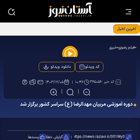
آخرین اخبار
برگزاری نشست معاونین و مسئولین کانون‌های خدمت رضوی
استان‌ها در بنیادپژوهش های استان قدس رضوی
فیلم رضوی
خبری
Play
دانلود ویدئو
کد ویدئو
Video
کد خبر :
۳۶۵۰۵۶
۱۴۰۳/۱۲/۰۵
۱۰:۴۶
دوره آموزشی مربیان مهدالرضا (ع) سراسر کشور برگزار شد
گزارش خطا
پسندها: