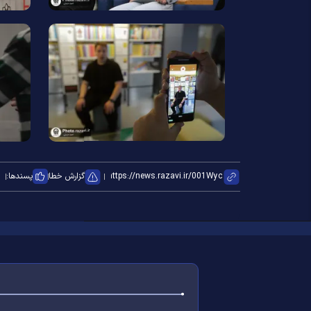
گزارش خطا
پسندها: