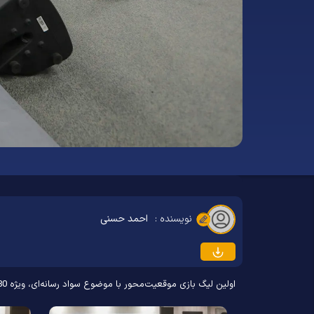
نویسنده :
احمد حسنی
اولین لیگ بازی موقعیت‌محور با موضوع سواد رسانه‌ای، ویژه 180 دانش آموز دبیرستان امام رضا علیه‌السلام، روز یکشنبه 5 اسفند 1403 در محل کارخانه نوآوری مشهد برگزار شد.