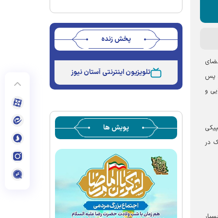
پخش زنده
Stream
Unmute
سندی از امضای
Type
تلویزیون اینترنتی آستان نیوز
. پس
یی و
پویش ها
پیکی
ک در
سیار