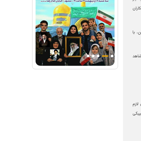
اران
، با
شاهد
لازم
پیکی