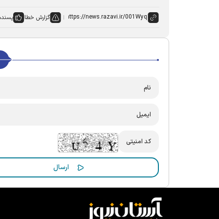
گزارش خطا
پسنده