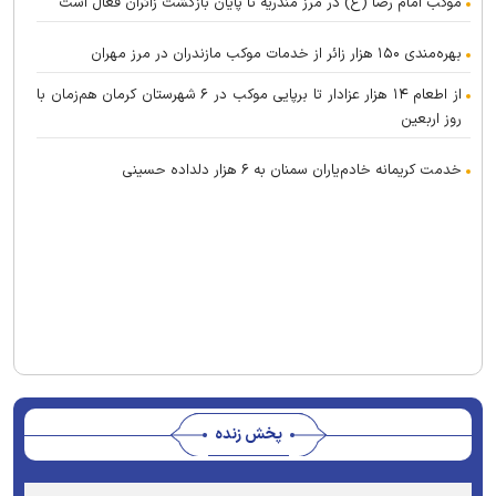
موکب امام رضا (ع) در مرز منذریه تا پایان بازگشت زائران فعال است
بهره‌مندی ۱۵۰ هزار زائر از خدمات موکب مازندران در مرز مهران
از اطعام ۱۴ هزار عزادار تا برپایی موکب در ۶ شهرستان کرمان هم‌زمان با
روز اربعین
خدمت کریمانه خادم‌یاران سمنان به ۶ هزار دلداده حسینی
پخش زنده
Stream
Unmute