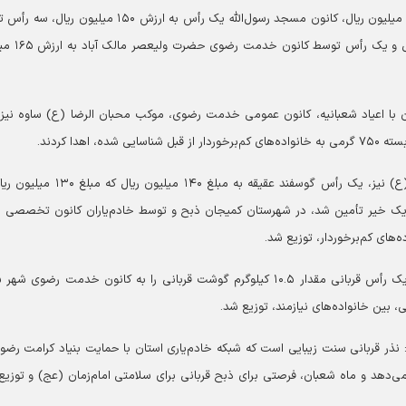
با کمک خیرین به مبلغ ۱۵۳ میلیون ریال، کانون مسجد رسول‌الله یک رأس به ارزش ۱۵۰ میلیون 
کانون خدمت رضوی مسجد کوثر به ارزش ۴۲۰ میلیون 
 با اعیاد شعبانیه، کانون عمومی خدمت رضوی، موکب محبان الرضا (ع) ساوه نیز
وی اعلام کرد: در راستای برنامه چهارشنبه‌های امام رضایی (ع) نیز، یک رأس گوسفند عقیقه به مبلغ ۰
ک خیر تأمین شد، در شهرستان کمیجان ذبح و توسط خادم‌یاران کانون تخصصی ن
بخشی ادامه داد: در شهرستان شازند نیز یک خیر با ذبح یک رأس قربانی مقدار ۱۰.۵ کیلوگرم گوشت قربانی را به کانون خدمت رضوی
ذر قربانی سنت زیبایی است که شبکه خادم‌یاری استان با حمایت بنیاد کرامت رضو
ی‌دهد و ماه شعبان، فرصتی برای ذبح قربانی برای سلامتی امام‌زمان (عج) و توزیع