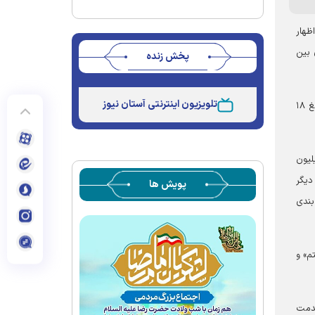
ظهار
س از بسته‌بندی بین
پخش زنده
Stream
Unmute
Type
تلویزیون اینترنتی آستان نیوز
وی افزود: از این تعداد یک رأس گوسفند به مبلغ ۱۴۸ میلیون و ۵۰۰ هزار ریال عقیقه بود که مبلغ ۱۳۰ میلیون ریال از آستان قدس رضوی و مبلغ ۱۸
د: در شهرستان خنداب نیز در مجموع دو رأس گوسفند ذبح و برای یک رأس مبلغ ۱۶۰ میلیون
ک رأس دیگر
پویش ها
ته‌بندی
م» و
خدمت