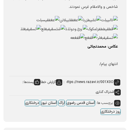
شاخص و والامقام غرس نمودند.
عکاس: محمدنجاتی
انتهای پیام/
گزارش خطا
پسندها:
اشتراک گذاری
برچسب ها:
آستان قدس رضوی
اراک
آستان نیوز
درختکاری
روز درختکاری