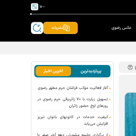
فا
عکس رضوی
نشریات
پربازدیدترین
آخرین اخبار
آغاز فعالیت موکب فراشان حرم مطهر رضوی
تسهیل زیارت با ۷۰ زائربرقی حرم رضوی در
روز‌های اوج حضور زائران
کیفیت خدمات در کانونهای بانوان تبریز
افزایش می‌یابد
از برگزاری جلسه مشورتی دهه آخر صفر با