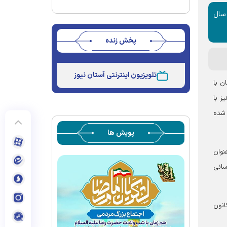
رضا (ع)
 اوایل سال
پخش زنده
Stream
Unmute
Type
تلویزیون اینترنتی آستان نیوز
ن با
ز با
 شده
پویش ها
نوان
سانی
انون