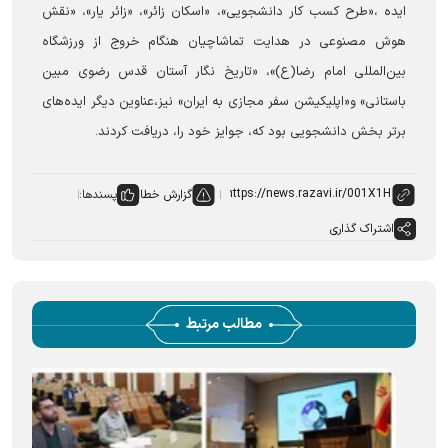
ایده ،«طرح کسب کار دانشجویی»، «اسکان زائر»، «زائر یار»، «نقش
هوش مصنوعی در هدایت تماشاچیان هنگام خروج از ورزشگاه
بین‌المللی امام رضا(ع)»، «تاریخ نگار آستان قدس رضوی مبین
باستانی» و«اپلیکیشن سفر مجازی به ایران» نیز،عناوین دیگر ایده‌های
برتر بخش دانشجویی بود که، جوایز خود را، دریافت کردند.
گزارش خطا
پسندها:
اشتراک گذاری
مطالب مرتبط