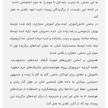
به این بخش، به ترتیب، رتبه اول تا سوم را، به خود اختصاص دادند.
در ادامه این نشست، از برگزیدگان رویداد «ایده شو»، تقدیر به عمل
آمد.
در بخش دانش‌آموزی، ایده،نیای آموزش مجازی»، ارایه شده توسط
پویان بازحوضی و رضا زنده دل، ایده ،«میزبان شو»، ارایه شده توسط
ریحانه سادات وزیری و زینب رضازاده و ایده «ربات انسان نما (ریضو)»
ارایه شده توسط محمدپارسا شبان، به عنوان ایده‌های برگزیده اول تا
سوم این بخش، معرفی و تقدیر شدند.
همچنین بر اساس داوری‌های صورت گرفته، ایده‌های، «مشهدیار»،
«قصه گردی»، «پروپوزال پروژه هوشمندسازی پارکینگ‌های حرم مطهر»،
«آموزش و تعامل برای کودکان خاص، گام به گام تا رشد» و «تسهیل
دسترسی بیماران به داده های شخصی شان در طول گذر زمان و
همچنین حفظ این داده‌ها برای پژوهشگران» و «استفاده از عینک‌های
هوشمند vr به جای تور لیدر و مترجم»، از دیگر ایده‌های برگزیده این
رویداد بود که، از آنان، تقدیر به عمل آمد.