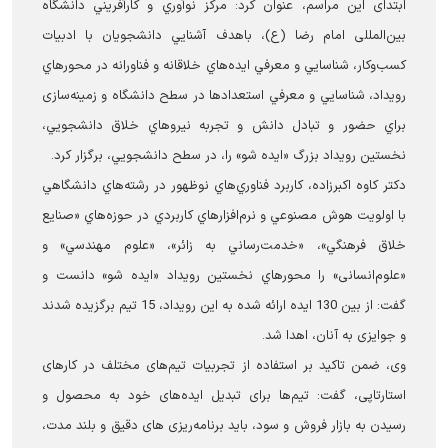
ابتدای این مراسم، عنوان کرد: مركز نوآوري و كارآفريني دانشگاه
بین‌المللی امام رضا (ع)، باهدف آشنايي دانشجويان با ادبيات
کسب‌وکار، شناسايي و معرفي ايده‌هاي خلاقانه و فناورانه در محورهاي
رويداد، شناسايي و معرفي استعدادها در سطح دانشگاه و زمینه‌سازی
براي حضور و تبادل دانش و تجربه نيروهاي خلاق دانشجويي،
نخستین رويداد بزرگ «ایده شو» را، در سطح دانشجويي، برگزار کرد.
دكتر كاوه اكبرزاده، كاربرد فناوري‌هاي نوظهور در رشته‌هاي دانشگاهي
با اولويت هوش مصنوعي و نرم‌افزارهاي كاربردي در حوزه‌هاي «صنايع
خلاق فرهنگي»، «خدمت‌رساني به زائر»، «علوم مهندسي» و
«علوم‌انسانی» را محورهاي نخستين رويداد «ايده شو» دانست و
گفت: از بین 130 ایده ارائه شده به این رویداد، 15 تیم برگزیده شدند
و جوایزی به آنان، اهدا شد.
وی، ضمن تاکید بر استفاده از تجربیات تیم‌های مختلف در کارهای
استارتاپی، گفت: تیم‌ها برای تبدیل ایده‌های خود به محصول و
رسیدن به بازار فروش و سود، باید برنامه‌ریزی های دقیق و بلند مدت،