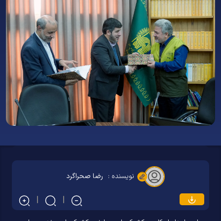
نویسنده :
رضا صحراگرد