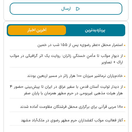
پربازدیدترین
آخرین اخبار
استمرار محفل «عطر رضوی» پس از ۱۵۵ شب در خمین
از دیوارِ موکب تا مأمنِ خستگیِ زائران؛ روایت یک اثر گرافیکی در موکب
اراک + تصاویر
خادم‌یاران نرماشیر میزبان ۱۰۰ هزار زائر در مسیر اربعین بودند
از دیدار تولیت آستان قدس با سفیر عراق در ایران تا پیش‌بینی حضور ۴
هزار هیئت مذهبی غیربومی در حرم مطهر همزمان با پایان صفر
۱۸۰ مربی قرآنی برای برگزاری محفل فرشتگان مقاومت آماده شدند
آغاز فعالیت موکب کفشداران حرم مطهر رضوی در ملک‌آباد مشهد