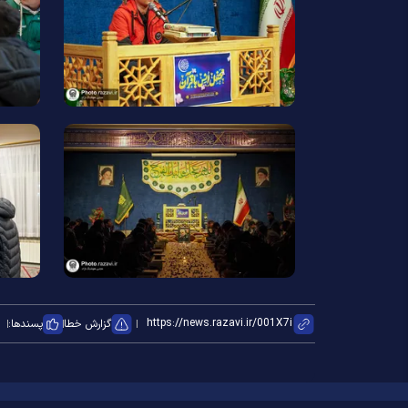
گزارش خطا
پسندها: