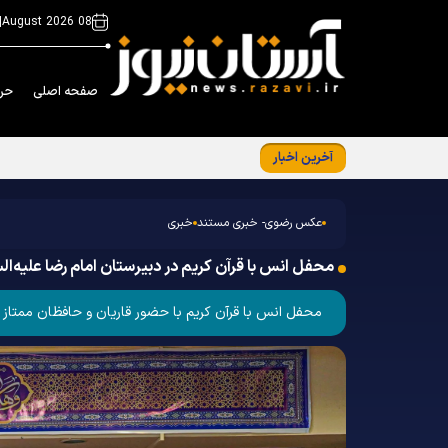
|
08 August 2026
صفحه اصلی
حر
آخرین اخبار
جلسه توجیهی ویژه برنامه «فرشتگان مقاومت»
عکس رضوی- خبری مستند
خبری
محفل انس با قرآن کریم در دبیرستان امام رضا علیه‌ال
محفل انس با قرآن کریم با حضور قاریان و حافظان ممتاز شهر مشهد و قرائت‎های دانش آموزی روز سه‌شنبه 21 اسفند 1403 در دبیرستان ا