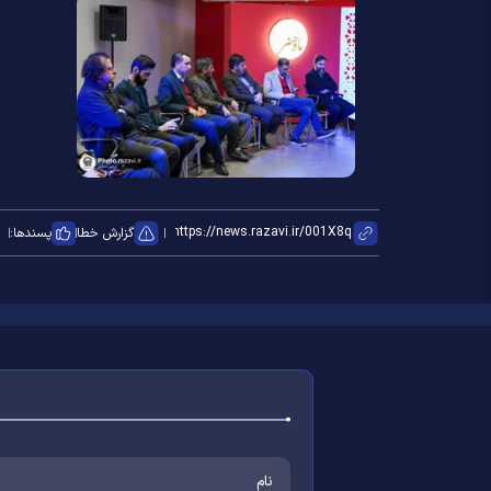
گزارش خطا
پسندها: