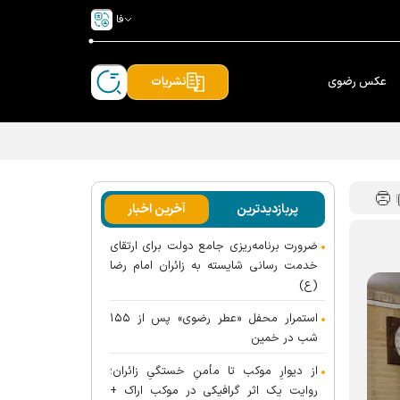
فا
عکس رضوی
نشریات
پربازدیدترین
آخرین اخبار
ضرورت برنامه‌ریزی جامع دولت برای ارتقای
خدمت رسانی شایسته به زائران امام رضا
(ع)
استمرار محفل «عطر رضوی» پس از ۱۵۵
شب در خمین
از دیوارِ موکب تا مأمنِ خستگیِ زائران؛
روایت یک اثر گرافیکی در موکب اراک +