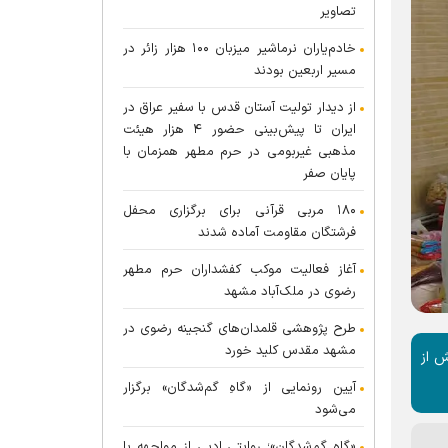
تصاویر
خادم‌یاران نرماشیر میزبان ۱۰۰ هزار زائر در
مسیر اربعین بودند
از دیدار تولیت آستان قدس با سفیر عراق در
ایران تا پیش‌بینی حضور ۴ هزار هیئت
مذهبی غیربومی در حرم مطهر همزمان با
پایان صفر
۱۸۰ مربی قرآنی برای برگزاری محفل
فرشتگان مقاومت آماده شدند
آغاز فعالیت موکب کفشداران حرم مطهر
رضوی در ملک‌آباد مشهد
طرح پژوهشی قلمدان‌های گنجینه رضوی در
مشهد مقدس کلید خورد
 ارزش بیش از
آیین رونمایی از «گاهِ گم‌شدگان» برگزار
می‌شود
«گاهِ گم‌شدگان»؛ روایتی ادبی از مواجهه با