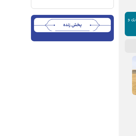
ری و
پخش زنده