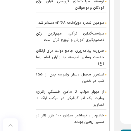
توسعه ظرفیت‌های ترویجی قرآن برای
کودکان و نوجوانان
سومین شماره «ویژه‌نامه ۱۳۶۸» منتشر شد
سیاست‌گذاری قرآنی، مهم‌ترین رکن
تصمیم‌گیری آموزش و ترویج قرآن است
ضرورت برنامه‌ریزی جامع دولت برای ارتقای
خدمت رسانی شایسته به زائران امام رضا
(ع)
استمرار محفل «عطر رضوی» پس از ۱۵۵
شب در خمین
از دیوارِ موکب تا مأمنِ خستگیِ زائران؛
روایت یک اثر گرافیکی در موکب اراک +
تصاویر
خادم‌یاران نرماشیر میزبان ۱۰۰ هزار زائر در
مسیر اربعین بودند