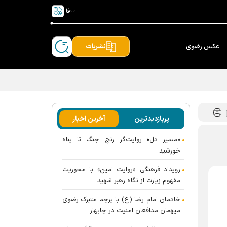
فا
عکس رضوی
نشریات
پربازدیدترین
آخرین اخبار
«مسیر دل» روایت‌گر رنج جنگ تا پناه
خورشید
رویداد فرهنگی «روایت امین» با محوریت
مفهوم زیارت از نگاه رهبر شهید
خادمان امام رضا (ع) با پرچم متبرک رضوی
میهمان مدافعان امنیت در چابهار