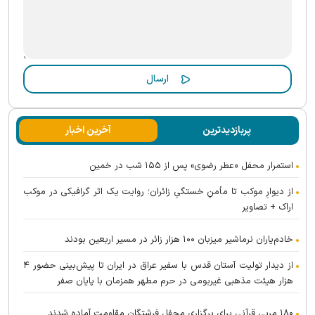
پربازدیدترین
آخرین اخبار
استمرار محفل «عطر رضوی» پس از ۱۵۵ شب در خمین
از دیوارِ موکب تا مأمنِ خستگیِ زائران؛ روایت یک اثر گرافیکی در موکب
اراک + تصاویر
خادم‌یاران نرماشیر میزبان ۱۰۰ هزار زائر در مسیر اربعین بودند
از دیدار تولیت آستان قدس با سفیر عراق در ایران تا پیش‌بینی حضور ۴
هزار هیئت مذهبی غیربومی در حرم مطهر همزمان با پایان صفر
۱۸۰ مربی قرآنی برای برگزاری محفل فرشتگان مقاومت آماده شدند