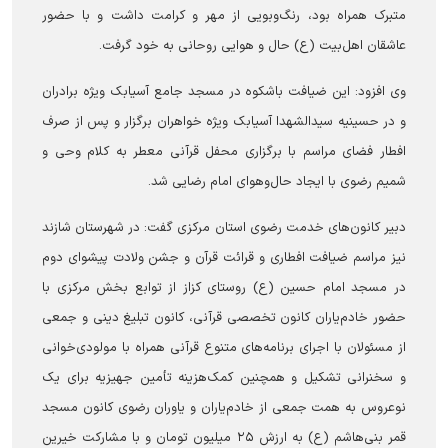
متبرک همراه بود، رنگ‌وبویی از مهر و کرامت داشت و با حضور
عاشقان اهل‌بیت (ع) حال و هوایی روحانی به خود گرفت.
وی افزود: این ضیافت باشکوه در مسجد جامع آسیابک ویژه برادران
و در حسینیه سیدالشهدا آسیابک ویژه خواهران برگزار و پس از صرف
افطار فضای مراسم با برگزاری محفل قرآنی معطر به کلام وحی و
شمیم رضوی با ایجاد حال‌وهوای امام رضایی شد.
دبیر کانون‌های خدمت رضوی استان مرکزی گفت: در شهرستان شازند
نیز مراسم ضیافت افطاری و قرائت قرآن و جشن ولادت پیشوای دوم
در مسجد امام حسین (ع) روستای کزاز از توابع بخش مرکزی با
حضور خادم‌یاران کانون تخصصی قرآنی، کانون تبلیغ دینی و جمعی
از مسئولان با اجرای برنامه‌های متنوع قرآنی همراه با مولودی‌خوانی
و سخنرانی تشکیل و همچنین کمک‌هزینه تأمین جهیزیه برای یک
نوعروس به همت جمعی از خادم‌یاران و یاوران رضوی کانون مسجد
قمر بنی‌هاشم (ع) به ارزش ۲۵ میلیون تومان و با مشارکت خیرین