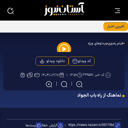
آخرین اخبار
برگزاری نشست معاونین و مسئولین کانون‌های خدمت رضوی
استان‌ها در بنیادپژوهش های استان قدس رضوی
فیلم رضوی
ویدئوهای ویژه
Play
دانلود ویدئو
کد ویدئو
Video
کد خبر :
۳۶۹۵۵۹
۱۴۰۴/۰۳/۱۷
۱۳:۵۹
نماهنگ از راه باب الجواد
گزارش خطا
پسندها: