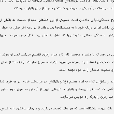
وی و تشکل‌های مردمی، دوشادوش هیئات مذهبی، بی‌وقفه در تکاپویند. یکی با دس
ئر می‌رساند، و آن یکی با مهربانی، خستگی سفر را از جان زائران می‌ستاند.
وح خستگی‌ناپذیر خادمان است. بسیاری از این عاشقان، تازه از خدمت به زائران ار
 تن دارند، اما بی‌درنگ خود را به مشهدالرضا رسانده‌اند تا در دهه آخر صفر، در جوار با
شان، خستگی معنایی ندارد؛ چرا که عشق به اهل بیت (ع) چون سوخت بی‌پای
 می‌افتد که با دقت و محبت، نان تازه میان زائران تقسیم می‌کند. کمی آن‌سوتر، 
ت کودکی تشنه از راه رسیده می‌سپارد. اینجا، همه‌چیز عطر رضا (ع) دارد؛ از غذای 
مای محبت خادمان را در خود نهفته است.
‌اند از عشق بی‌کران به امام هشتم (ع) و زائرانش. در هر لبخند خادم، در هر ظرف غذا 
نگامی که شب فرا می‌رسد و زائران با دل‌هایی لبریز از آرامش به سوی حرم مطهر ر
 زائران را بدرقه راه خویش می‌سازند.
نه، بلکه عهدی عاشقانه است که هر سال تجدید می‌گردد و دل‌های عاشقان را به ضریح 