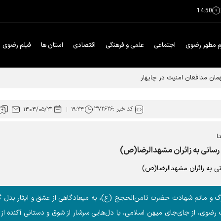
14:50
م مطهر رضوی
اجتماعی
علمی و فرهنگی
اقتصادی
استان ها
فیلم رضوی
مان مدافعان امنیت در چابهار
کد خبر :
۳۷۲۶۲۶
۱۴۰۴/۰۵/۳۱
۱۹:۲۴
ا
سانی به زائران مشهدالرضا(ص)
گ و ماتم شهادت حضرت ثامن‌الحجج (ع)، به میعادگاهی از عشق و ایثار بدل 
وی، از جای‌جای میهن اسلامی، با دل‌هایی سرشار از شوق و دستانی آکنده از 