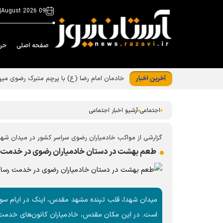
|
09 August 2026
صفحه اصلی
حر
آخرین اخبار
خادمان امام رضا (ع) با پرچم متبرک رضوی میه
اجتماعی
آرشیو اخبار اجتماعی
گزارشی از مواکب خادمیاران رضوی سراسر کشور در میدان شهد
طعم بهشت در دستان خادمیاران رضوی در خدمت ر
میدان شهدا، قلب تپنده‌ مشهد مقدس، اینک در ایام سو
است. در این مکان مقدس، خادمیاران کانون‌های خدمت رض