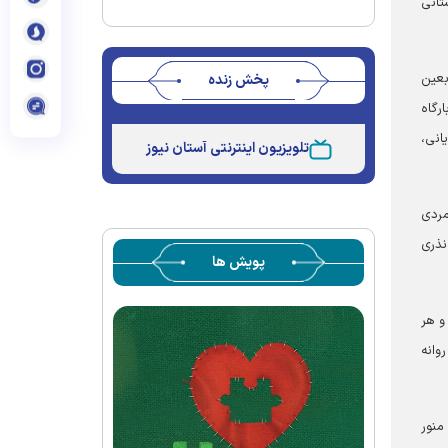
تانی
بعین
پخش زنده
رگاه
Stream
Unmute
انی،
Type
تلویزیون اینترنتی آستان نیوز
مردی
نذری
پویش ها
و هر
وانه
منور