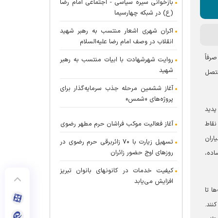
بازخوانی سیره سیاسی - اجتماعی امام رضا
(ع) در شبکه چهارسیما
اکران شهری اشعار منتسب به رهبر شهید
انقلاب در وصف امام رضا علیه‌السلام
 صرفاً
روایت شهرشهادت با ابیات منتسب به رهبر
شهید
متصل
آغاز ششمین مرحله جذب سرمایه‌گذار برای
پروژه‌های «شمس»
پدید
نقاط
آغاز فعالیت موکب فراشان حرم مطهر رضوی
اران
تسهیل زیارت با ۷۰ زائربرقی حرم رضوی در
روز‌های اوج حضور زائران
اده،
کیفیت خدمات در کانونهای بانوان تبریز
افزایش می‌یابد
ا تا
نند.