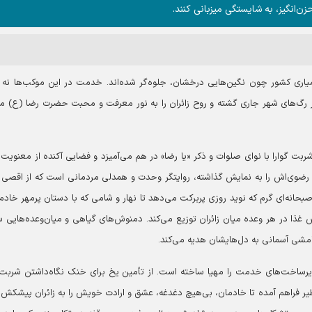
 حزن‌انگیز، به شایستگی میزبانی کنند.
 این میدان، ۱۶ موکب شبکه خادمیاری کشور چون نگین‌هایی درخشان، جلوه‌گر شده‌اند. خدمت در این موکب‌ها نه
 در رگ‌های شهر جاری گشته و روح زائران را به نور معرفت و محبت حضرت رضا (ع) 
ربت گوارا با نوای صلوات و ذکر «یا رضا» در هم می‌آمیزد و فضایی آکنده از معنویت 
ت رضوی‌اش را به نمایش گذاشته، روایتگر وحدت و همدلی مردمانی است که از اقصی 
بحانه‌ای گرم که نوید روزی پربرکت می‌دهد تا نهار و شامی که با دستان پرمهر خادمی
س غذا در هر وعده میان زائران توزیع می‌کند. دمنوش‌های گیاهی و میان‌وعده‌هایی س
آرامشی آسمانی به دل‌هایشان هدیه می‌کند.
رساخت‌های خدمت را مهیا ساخته است. از تأمین یخ برای خنک نگاه‌داشتن شربت‌ه
یر فراهم آمده تا خادمان، بی‌هیچ دغدغه، عشق و ارادت خویش را به زائران پیشکش ک