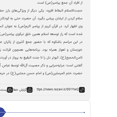
از افراد آن جمع پیامبر(ص) است.
حجت‌الاسلام البطاط افزود: یکی دیگر از ویژگی‌های بار
سلام کردن از ایشان پیشی بگیرد. آن حضرت حتی به کودکان 
وی اظهار کرد: در قرآن کریم از پیامبر اکرم(ص) به عنوان
شده است که راز توسعه اسلام همین خلق نیکوی پیامبر(ص)
در این مراسم باشکوه که با حضور جمع کثیری از زائران ع
خوزستان و اهواز همراه بود، برنامه‌هایی همچون قرائت زی
ثامن‌الحجج(ع)، کبوتر دل را تا جنت البقیع به پرواز در آور
گفتنی است؛ مرثیه‌سرایی و ذکر مصیبت آل‌الله توسط عباس غُ
حضرت ختم المرسلین(ص) و امام حسن مجتبی(ع) در حرم 
گزارش خطا
پسنده