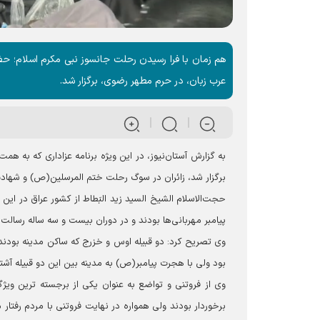
هم زمان با فرا رسیدن رحلت جانسوز نبی مکرم اسلام؛
عرب زبان، در حرم مطهر رضوی، برگزار شد.
به گزارش آستان‌نیوز، در این ویژه برنامه عزاداری که ب
برگزار شد، زائران در سوگ رحلت ختم المرسلین(ص) و شهادت
حجت‌الاسلام الشیخ السید زید البَطاط از کشور عراق در ا
پیامبر مهربانی‌ها بودند و در دوران بیست و سه ساله رسالت
وی تصریح کرد: دو قبیله اوس و خزرج که ساکن مدینه بودند 
بود ولی با هجرت پیامبر(ص) به مدینه بین این دو قبیله آشت
وی از فروتنی و تواضع به عنوان یکی از برجسته ترین ویژگی
برخوردار بودند ولی همواره در نهایت فروتنی با مردم رف