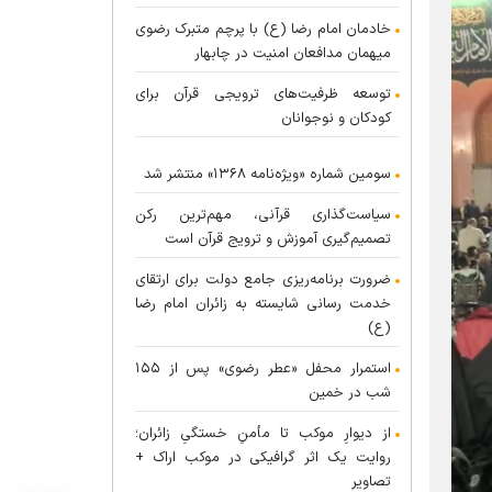
خادمان امام رضا (ع) با پرچم متبرک رضوی
میهمان مدافعان امنیت در چابهار
توسعه ظرفیت‌های ترویجی قرآن برای
کودکان و نوجوانان
سومین شماره «ویژه‌نامه ۱۳۶۸» منتشر شد
سیاست‌گذاری قرآنی، مهم‌ترین رکن
تصمیم‌گیری آموزش و ترویج قرآن است
ضرورت برنامه‌ریزی جامع دولت برای ارتقای
خدمت رسانی شایسته به زائران امام رضا
(ع)
استمرار محفل «عطر رضوی» پس از ۱۵۵
شب در خمین
از دیوارِ موکب تا مأمنِ خستگیِ زائران؛
روایت یک اثر گرافیکی در موکب اراک +
تصاویر