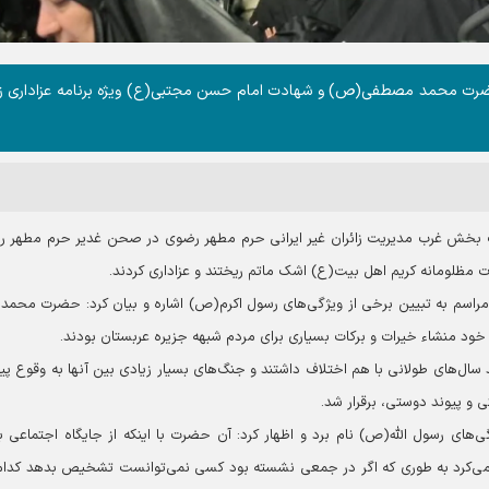
 حضرت محمد مصطفی(ص) و شهادت امام حسن مجتبی(ع) ویژه برنامه عزاداری زا
ه همت بخش غرب مدیریت زائران غیر ایرانی حرم مطهر رضوی در صحن غدیر حرم مطهر 
 مظلومانه کریم اهل بیت(ع) اشک ماتم ریختند و عزاداری کردند.
ین مراسم به تبیین برخی از ویژگی‌های رسول اکرم(ص) اشاره و بیان کرد: حضرت محم
 خود منشاء خیرات و برکات بسیاری برای مردم شبهه جزیره عربستان بودند.
سال‌های طولانی با هم اختلاف داشتند و جنگ‌های بسیار زیادی بین آنها به وقوع پی
ی و پیوند دوستی، برقرار شد.
‌های رسول الله(ص) نام برد و اظهار کرد: آن حضرت با اینکه از جایگاه اجتماعی با
تار می‌کرد به طوری که اگر در جمعی نشسته بود کسی نمی‌توانست تشخیص بدهد کدا