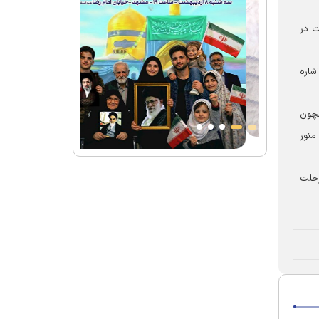
ت در
شاره
مچون
منور
رحلت