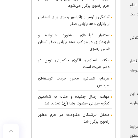
مام
حرم رضوی برگزار می‌شود
د یک
آمادگی زائرسرا و زائرشهر رضوی برای استقبال
از زائران دهه پایانی صفر
استقرار غرفه‌های مشاوره خانواده و
 خیرین و تلاش
فرزندآوری در مواکب دهه پایانی صفر آستان
قدس رضوی
مکتب اسلامی، الگوی حکمرانی نوین در
قشار
عصر غیبت است
رحله
سرمایه انسانی، محور حرکت توسعه‌ای
سرخس
 این
مهلت ارسال چکیده و مقاله به ششمین
اریم
کنگره جهانی حضرت رضا (ع) تمدید شد
محفل فرشتگان مقاومت در حرم مطهر
رضوی برگزار شد
رایط
نظور