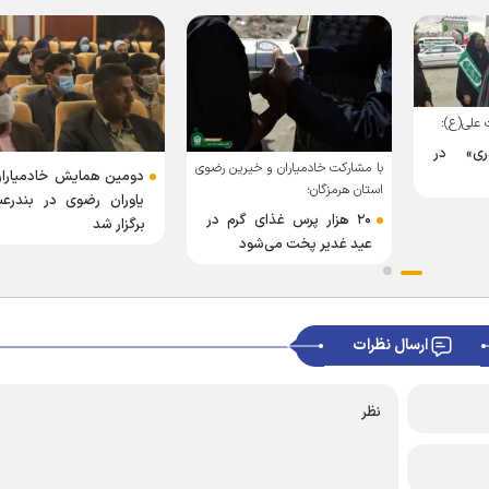
علی(ع):
ری» در
با مشارکت خادمیاران و خیرین رضوی
دومین همایش خادمیاران
استان هرمزگان؛
یاوران رضوی در بندرعب
۲۰ هزار پرس غذای گرم در
برگزار شد
عید غدیر پخت می‌شود
ارسال نظرات