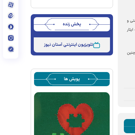
تی و
پخش زنده
یثار
Stream
Unmute
Type
تلویزیون اینترنتی آستان نیوز
چنین
پویش ها