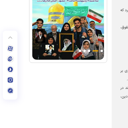
حصیلی در ۱۸ رشته مختلف دارد که
قوق،
ی بر
د در
دین،