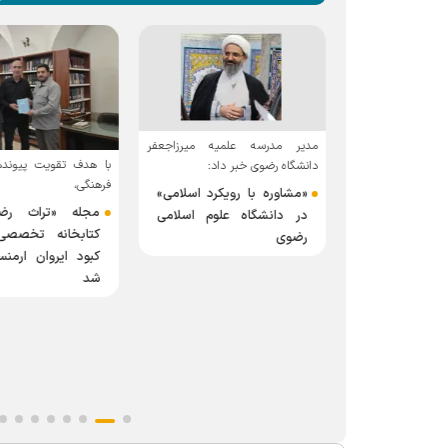
مدیر مدرسه علمیه میرزاجعفر
انشگاه امام صادق
با هدف تقویت پیوند
دانشگاه رضوی خبر داد:
فرهنگی،
«مشاوره با رویکرد اسلامی»
 و ائمه (ع)
مجله «تراث رض
در دانشگاه علوم اسلامی
 عادلانه آب را
کتابخانه تخصص
رضوی
کبود ایروان ارمنس
شد