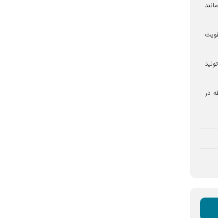
انند
قویت
ولید
ه در