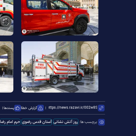
گزارش خطا
پسندها:
برچسب ها:
روز آتش نشانی
آستان قدس رضوی
حرم امام رضا