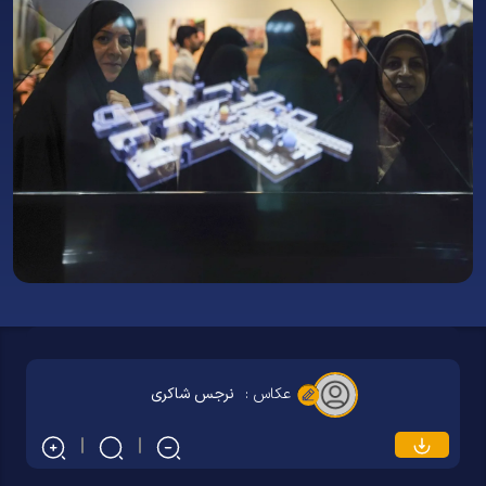
عکاس :
نرجس شاکری