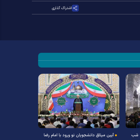
اشتراک گذاری
 شب
آیین میثاق دانشجویان نو ورود با امام رضا
جلسه دفاع از ر