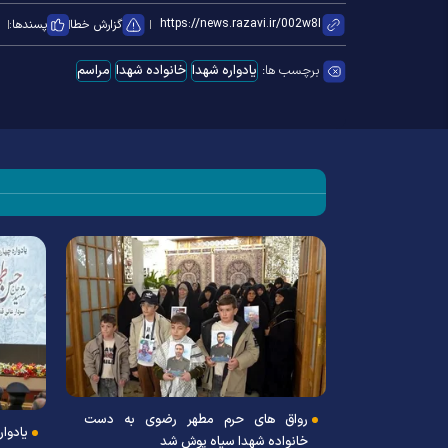
گزارش خطا
پسندها:
برچسب ها:
یادواره شهدا
خانواده شهدا
مراسم
 و همسران شهدا
رواق های حرم مطهر رضوی به دست
د
یادوا
خانواده شهدا سیاه پوش شد