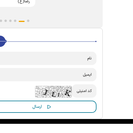
رضا(ع)