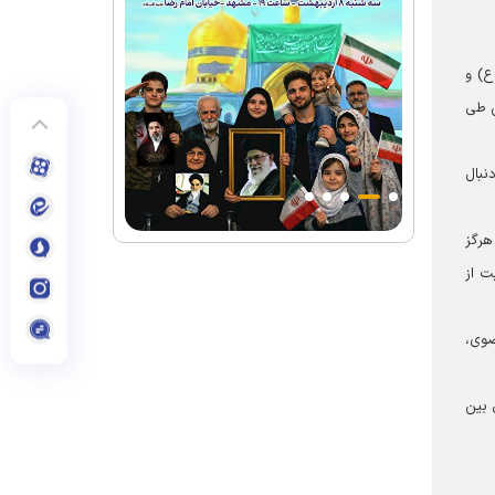
ع) و
ن طی
نبال
هرگز
ت از
ضوی،
 بین