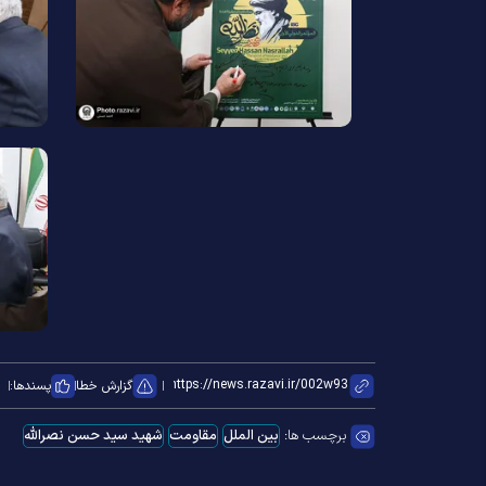
گزارش خطا
پسندها:
برچسب ها:
بین الملل
مقاومت
شهید سید حسن نصرالله