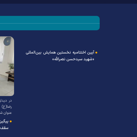
آیین اختتامیه نخستین همایش بین‌المللی
«شهید سیدحسن نصرالله»
ده شد: خاطرات
در دیدار
رضا(ع) ب
عنوان ش
پیگی
سقف ج