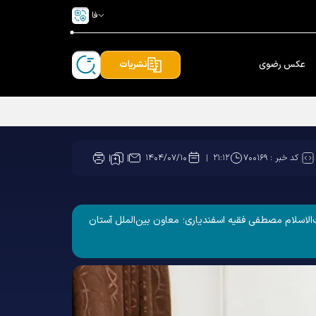
فا
عکس رضوی
نشریات
کد خبر :
۷۰۰۱۶۹
۱۴۰۴/۰۷/۱۰
۲۱:۱۲
ی "شهید سیدحسن نصراالله؛ رمز مقاومت و نبوغ رهبری"، روز چهارشنبه ۹ مهر ۱۴۰۴ با حضور حجت‌الاسلام مصطفی فقیه اسفندیاری؛ معاون بین‌الملل آستان