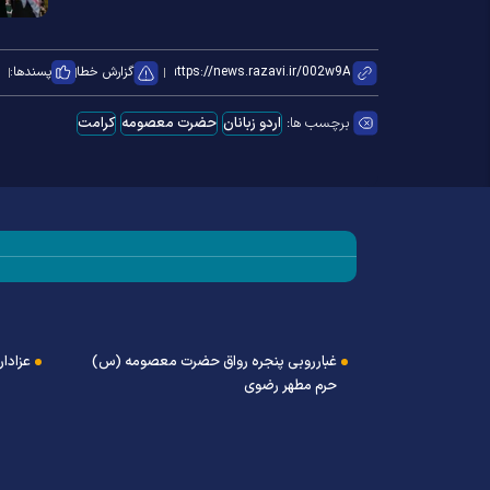
گزارش خطا
پسندها:
برچسب ها:
اردو زبانان
حضرت معصومه
کرامت
‌های وطن»
غبارروبی پنجره رواق حضرت معصومه (س)
عزادار
حرم مطهر رضوی