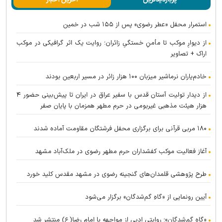
استمرار محفل «عطر رضوی» پس از ۱۵۵ شب در خمین
از دیوارِ موکب تا مأمنِ خستگیِ زائران؛ روایت یک اثر گرافیکی در موکب
اراک + تصاویر
خادم‌یاران نرماشیر میزبان ۱۰۰ هزار زائر در مسیر اربعین بودند
از دیدار تولیت آستان قدس با سفیر عراق در ایران تا پیش‌بینی حضور ۴
هزار هیئت مذهبی غیربومی در حرم مطهر همزمان با پایان صفر
۱۸۰ مربی قرآنی برای برگزاری محفل فرشتگان مقاومت آماده شدند
آغاز فعالیت موکب کفشداران حرم مطهر رضوی در ملک‌آباد مشهد
طرح پژوهشی قلمدان‌های گنجینه رضوی در مشهد مقدس کلید خورد
آیین رونمایی از «گاهِ گم‌شدگان» برگزار می‌شود
«گاهِ گم‌شدگان»؛ روایتی ادبی از مواجهه با امام رضا(ع) منتشر شد